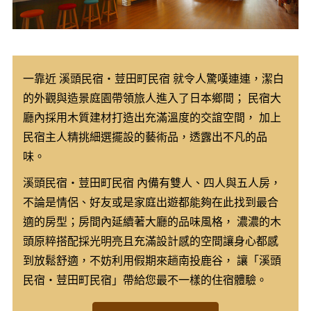
一靠近 溪頭民宿‧荳田町民宿 就令人驚嘆連連，潔白
的外觀與造景庭園帶領旅人進入了日本鄉間； 民宿大
廳內採用木質建材打造出充滿溫度的交誼空間， 加上
民宿主人精挑細選擺設的藝術品，透露出不凡的品
味。
溪頭民宿‧荳田町民宿 內備有雙人、四人與五人房，
不論是情侶、好友或是家庭出遊都能夠在此找到最合
適的房型；房間內延續著大廳的品味風格， 濃濃的木
頭原粹搭配採光明亮且充滿設計感的空間讓身心都感
到放鬆舒適，不妨利用假期來趟南投鹿谷， 讓「溪頭
民宿‧荳田町民宿」帶給您最不一樣的住宿體驗。