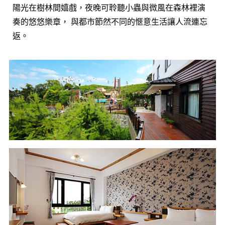
陽光在樹林間嬉戲，夜晚可聆聽小蟲與微風在森林裡演
奏的悠悠樂章， 與都市節然不同的愜意生活讓人流連忘
返。