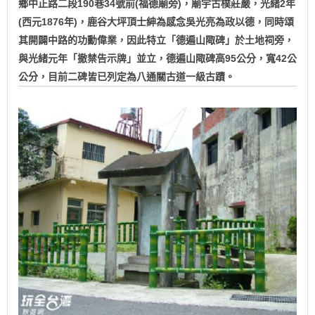
鄉中正路二段190巷34號前(福德廟旁)，廟宇古樸莊嚴，光緒2年
(西元1876年)，鹿谷大坪頂士紳為感念吳光亮為政以德，同時頌
其開闢中路的功勳偉業，因此特立「德遍山陬碑」於土地祠旁，
與光緒元年「撤禁告示牌」並立，德遍山陬碑高95公分，寬42公
公分，目前二碑皆已列定為八通關古道一級古蹟。