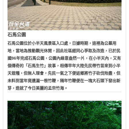
石馬公園
石馬公園位於小半天風景區入口處，日據時期，這裡為公墓用
地，當地為推動觀光休閒，因此社區經同心爭取及改造，已於民
國96年完成石馬公園，公園內綠意盎然一片，在小半天內，又有
個傳奇的「石馬生竹」故事，相傳早年大陸先民帶竹苗來到小半
天栽種，但無人理會，先民一氣之下便返鄉將竹子砍伐殆盡，但
未料到當年竟遺漏一根竹鞭，隔年竹鞭便在一塊大石頭下發出新
芽，造就了今日美麗的孟宗竹海。