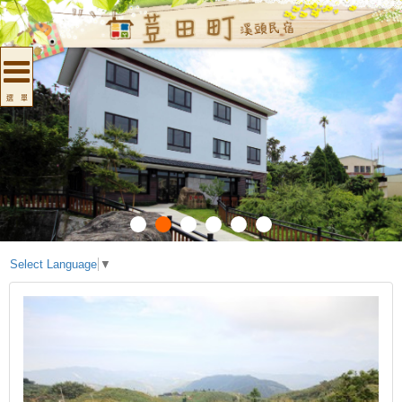
選 單
Select Language
▼