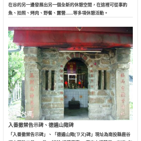
在谷的另一邊發展出另一個全新的休憩空間，在這裡可從事釣
魚、拍照、烤肉、野餐、露營......等多項休憩活動。
入番撤禁告示碑、德遍山陬碑
「入番撤禁告示碑」、「德遍山陬(ㄗㄡ)碑」現址為南投縣鹿谷