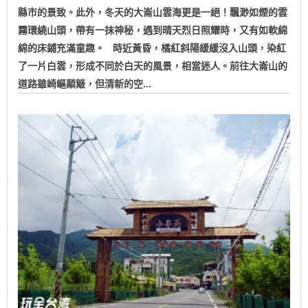
縣市的景致。此外，冬天的大崙山雲海更是一絕！飄渺如煙的雲
霧環繞山頭，帶有一抹神秘，遇到晴天烈日照耀時，又有如軟綿
綿的床鋪充滿童趣。 時近黃昏，橘紅斜陽緩緩沒入山頭，染紅
了一片白雲，形成不同於白天的風景，相當迷人。前往大崙山的
道路雖崎嶇顛簸，但清新的空...