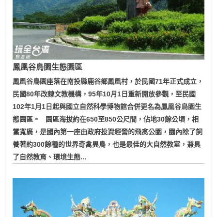
鳳凰谷鳥園生態園區
鳳凰谷鳥園座落在南投縣鹿谷鄉鳳凰村，於民國71年正式成立，
民國80年改隸文教機構，95年10月1日重新開放參觀，至民國
102年1月1日起與國立自然科學博物館合併更名為鳳凰谷鳥園生
態園區。 園區海拔約在650至850公尺間，佔地30餘公頃，相
當寬廣，是國內第一座由政府投資經營的飛禽公園，園內除了飼
養著約300餘種的世界奇禽異鳥，也是最佳的大自然教室，兼具
了自然教育、環境生態...