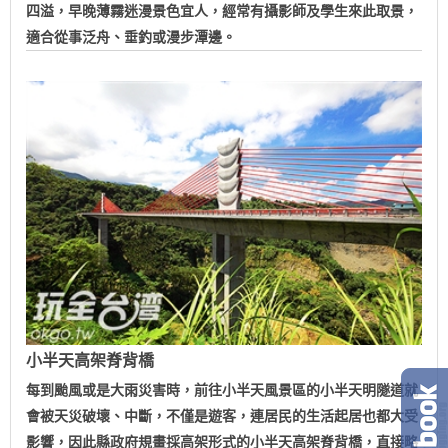
四溢，早晚薄霧迷漫景色宜人，經常有攝影師及學生來此取景，
適合從事泛舟、垂釣或漫步潭邊。
小半天高架脊背橋
每到颱風或是大雨災害時，前往小半天風景區的小半天明隧道就
會被天災破壞、中斷，不僅是遊客，連居民的生活起居也都大受
影響，因此縣政府規畫採高架形式的小半天高架脊背橋，直接略