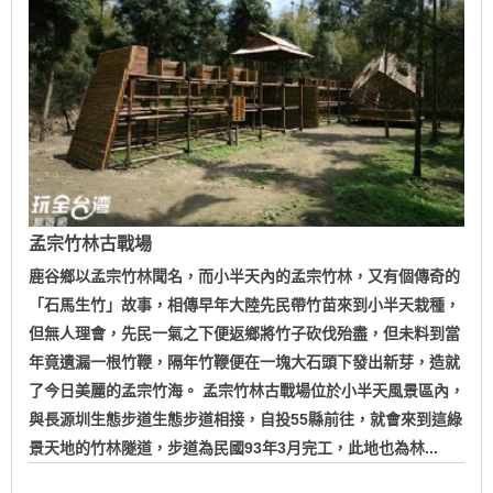
孟宗竹林古戰場
鹿谷鄉以孟宗竹林聞名，而小半天內的孟宗竹林，又有個傳奇的
「石馬生竹」故事，相傳早年大陸先民帶竹苗來到小半天栽種，
但無人理會，先民一氣之下便返鄉將竹子砍伐殆盡，但未料到當
年竟遺漏一根竹鞭，隔年竹鞭便在一塊大石頭下發出新芽，造就
了今日美麗的孟宗竹海。 孟宗竹林古戰場位於小半天風景區內，
與長源圳生態步道生態步道相接，自投55縣前往，就會來到這綠
景天地的竹林隧道，步道為民國93年3月完工，此地也為林...