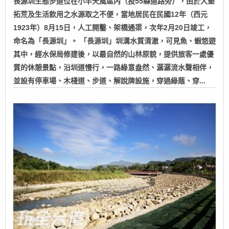
長源圳生態步道位在小半天風區內（投55縣道路旁），由於入墾
拓荒及生活飲用之水源取之不便，當地居民在民國12年（西元
1923年）8月15日，人工開鑿、架橋通渠，次年2月20日竣工，
命名為「長源圳」。 「長源圳」圳溝水質清澈，可見魚、蝦悠遊
其中，經水保局修建後，以最自然的山林原貌，提供旅客一處優
質的休憩景點，沿圳道慢行，一路綠意盎然、潺潺流水聲相伴，
並設有停車場、木棧道、步道、解說牌設施，穿過綠蔭、穿...