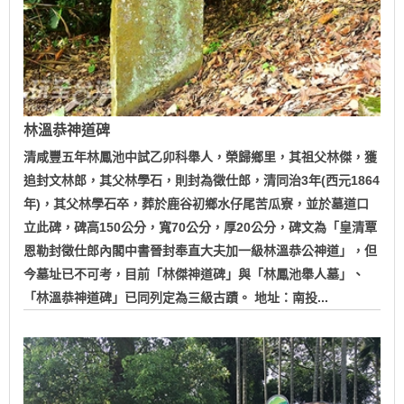
林溫恭神道碑
清咸豐五年林鳳池中試乙卯科舉人，榮歸鄉里，其祖父林傑，獲
追封文林郎，其父林學石，則封為徵仕郎，清同治3年(西元1864
年)，其父林學石卒，葬於鹿谷初鄉水仔尾苦瓜寮，並於墓道口
立此碑，碑高150公分，寬70公分，厚20公分，碑文為「皇清覃
恩勒封徵仕郎內閣中書晉封奉直大夫加一級林溫恭公神道」，但
今墓址已不可考，目前「林傑神道碑」與「林鳳池舉人墓」、
「林溫恭神道碑」已同列定為三級古蹟。 地址：南投...