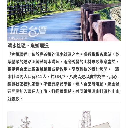
清水社區．魚鄉環道
「魚鄉環道」位於鹿谷鄉的清水社區之內，鄰近集集火車站。乾
淨整潔的道路圍繞著清水溝溪，兩旁秀麗的山林景致綠意盎然，
相當適合來此騎乘腳踏車或是散步，享受難得的鄉村悠閒。 清
水社區內人口有811人、共364戶，八成皆是以農業為生，用心
經營社區福利服務，不但有樂齡學習、老人食堂等活動，還會號
召居民加入環保志工隊，打掃髒亂點，共同維護清水社區的山水
好景致。