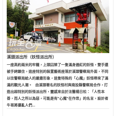
溪頭派出所（妖怪派出所）
一座高約兩米的牢籠，上頭囚禁了一隻滿身通紅的妖怪，雙手還
被手銬鎖住，這座特別的裝置藝術座落於溪頭警察局外面，不同
以往警察局給人的嚴肅形象，這隻特殊的「心魔」妖怪帶來了滿
滿的觀光人潮。 由溪頭著名的妖怪村與南投縣警察局合作，打
造出超特別的妖怪派出所，靈感來自於法醫楊日松：「人性本
善，而人之所以為惡，可能是有"心魔"在作祟」的名言，設計者
牛哥將擾亂人們...