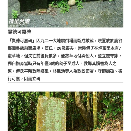
賢德可嘉碑
「賢德可嘉碑」因九二一大地震倒塌而斷成數截，現置放於鹿谷
鄉圖書館前面廣場，傅氏，26歲喪夫，當時傅氏在坪頂里本有7
處草地，但夫亡前後負債多，便將草地付與他人，並立志守節，
獨自撫育當時只有年僅5歲的幼子至成人，教導其讀書為人之
道，傅氏平時敦睦鄉里，林鳳池等人為歌訟節婦，守節撫孤、德
行可嘉，因而立碑。