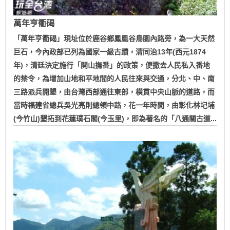
萬年亨衢碣
「萬年亨衢碣」現址位於鹿谷鄉鳳凰谷鳥園內路旁，為一大天然
巨石，今內政部已列為國家一級古蹟，清同治13年(西元1874
年)，清廷決定施行「開山撫番」的政策，便撤去人民私入番地
的禁令，為增加山地和平地間的人民往來與交通，分北、中、南
三路派兵開墾，由台灣西部通往東部，橫貫中央山脈的道路，而
當時福建省總兵吳光亮則總領中路，花一年時間，由彰化林圮埔
(今竹山)墾拓到花蓮璞石閣(今玉里)，即為著名的「八通關古道...