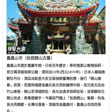
鳳凰山寺（佑我開山古匾）
鳳凰山寺建於嘉慶年間，已有百年歷史，奉祀陰那山慚愧祖師，
昔日稱頂城祖師公廟，清同治13年(西元1874年)，日本人藉端進
剿牡丹社，清廷派欽差大臣沈葆楨辦臺灣防務，施行「開山撫
番」政策，而當時福建省總兵吳光亮則總領中路，其兄吳光忠由
竹山東進，開山至頂城附近，吳光忠虔求祖師庇佑，並發願他日
開山完成，將重建廟宇，今廟前門楣上「佑我開山」匾額，則為
吳光亮贈獻，台灣光復後，頂城改為鳳凰村，鳳凰山寺因而得
名，...