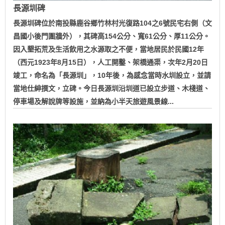
長源圳碑
長源圳碑位於南投縣鹿谷鄉竹林村光復路104之6號民宅右側（文
昌國小後門圍牆外），其碑高154公分、寬61公分、厚11公分。
因入墾拓荒及生活飲用之水源取之不便，當地居民於民國12年
（西元1923年8月15日），人工開鑿、架橋通渠，次年2月20日
竣工，命名為「長源圳」，10年後，為感念當時水圳設立，並請
當地仕紳撰文，立碑。今日長源圳沿圳道已設立步道、木棧道、
停車場及解說牌等設施，並納為小半天旅遊風景線...