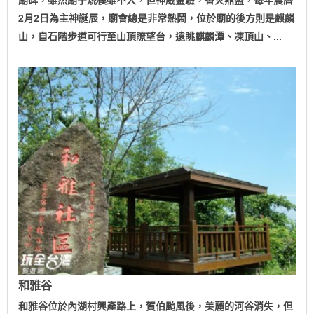
2月2日為主神誕辰，廟會總是非常熱鬧，位於廟的後方則是麒麟
山，自石階步道可行至山頂瞭望台，遠眺麒麟潭、凍頂山、...
和雅谷
和雅谷位於內湖村興產路上，賀伯颱風後，美麗的河谷消失，但