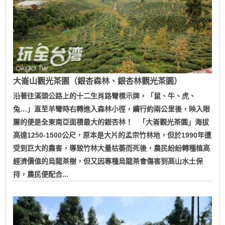
大崙山觀光茶園（銀杏森林、銀杏林觀光茶園）
沿著往溪頭公路上的十二生肖路彎標示牌，「鼠、牛、虎、
兔…」直至羊彎時右轉進入森林小徑，續行約兩公里後，映入眼
簾的便是全東南亞面積最大的銀杏林！ 「大崙觀光茶園」海拔
高達1250-1500公尺，原本是大片的孟宗竹林地，但於1990年遭
受到巨大的農害，導致竹林大量枯萎而死後，農民紛紛轉種植高
經濟價值的烏龍茶樹，但又因專種烏龍茶會傷害到高山水土保
持，農民便配合...