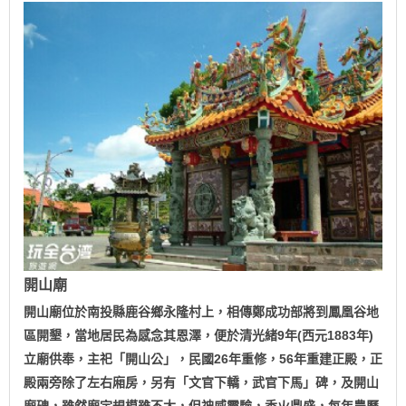
開山廟
開山廟位於南投縣鹿谷鄉永隆村上，相傳鄭成功部將到鳳凰谷地
區開墾，當地居民為感念其恩澤，便於清光緒9年(西元1883年)
立廟供奉，主祀「開山公」，民國26年重修，56年重建正殿，正
殿兩旁除了左右廂房，另有「文官下轎，武官下馬」碑，及開山
廟碑，雖然廟宇規模雖不大，但神威靈驗，香火鼎盛，每年農曆