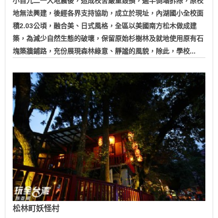
小自九二一大地震後，造成校舍嚴重毀損，逾半倒塌拆除，原校
地無法興建，後經各界支持協助，成立於現址，內湖國小全校面
積2.03公頃，融合美、日式風格，全區以美國南方松木做成建
築，為減少自然生態的破壞，保留原始杉樹林及就地使用原有石
塊築牆鋪路，充份展現森林綠意、靜謐的風貌，除此，學校...
松林町妖怪村