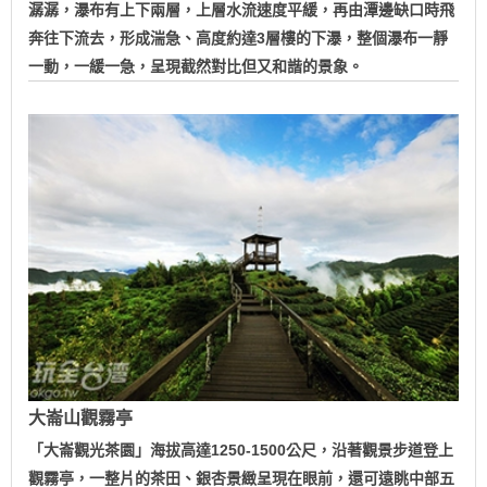
潺潺，瀑布有上下兩層，上層水流速度平緩，再由潭邊缺口時飛
奔往下流去，形成湍急、高度約達3層樓的下瀑，整個瀑布一靜
一動，一緩一急，呈現截然對比但又和諧的景象。
大崙山觀霧亭
「大崙觀光茶園」海拔高達1250-1500公尺，沿著觀景步道登上
觀霧亭，一整片的茶田、銀杏景緻呈現在眼前，還可遠眺中部五