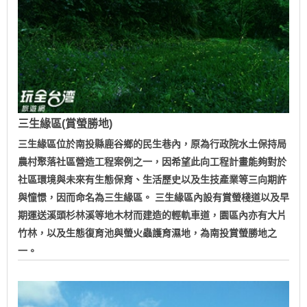
三生緣區(賞螢勝地)
三生緣區位於南投縣鹿谷鄉的民生巷內，原為行政院水土保持局
農村聚落社區營造工程案例之一，因希望此向工程計畫能夠對於
社區環境與未來有生態保育、生活歷史以及生技產業等三向期許
與憧憬，因而命名為三生緣區。 三生緣區內設有賞螢棧道以及早
期運送溪頭杉林溪等地木材而建造的輕軌車道，園區內亦有大片
竹林，以及生態復育池與螢火蟲護育濕地，為南投賞螢勝地之
一。