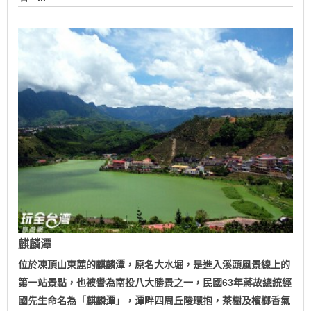
麒麟潭
位於凍頂山東麓的麒麟潭，原名大水堀，是進入溪頭風景線上的
第一站景點，也被譽為南投八大勝景之一，民國63年蔣故總統經
國先生命名為「麒麟潭」，潭畔四周丘陵環抱，茶樹及檳榔香氣